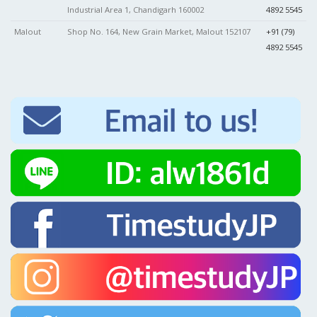
Industrial Area 1, Chandigarh 160002
4892 5545
Malout
Shop No. 164, New Grain Market, Malout 152107
+91 (79)
4892 5545