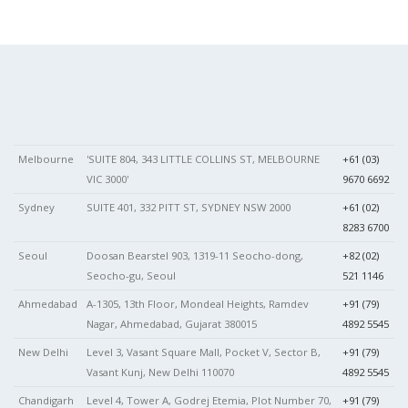
Melbourne
'SUITE 804, 343 LITTLE COLLINS ST, MELBOURNE
+61 (03)
VIC 3000'
9670 6692
Sydney
SUITE 401, 332 PITT ST, SYDNEY NSW 2000
+61 (02)
8283 6700
Seoul
Doosan Bearstel 903, 1319-11 Seocho-dong,
+82 (02)
Seocho-gu, Seoul
521 1146
Ahmedabad
A-1305, 13th Floor, Mondeal Heights, Ramdev
+91 (79)
Nagar, Ahmedabad, Gujarat 380015
4892 5545
New Delhi
Level 3, Vasant Square Mall, Pocket V, Sector B,
+91 (79)
Vasant Kunj, New Delhi 110070
4892 5545
Chandigarh
Level 4, Tower A, Godrej Etemia, Plot Number 70,
+91 (79)