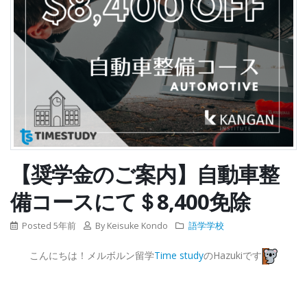
【奨学金のご案内】自動車整
備コースにて＄8,400免除
Posted 5年前
By Keisuke Kondo
語学学校
こんにちは！メルボルン留学
Time study
のHazukiです