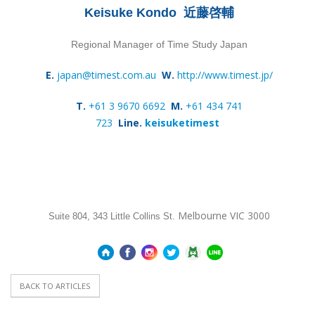
Keisuke Kondo
近藤啓輔
Regional Manager of Time Study Japan
E.
japan@timest.com.au
W.
http://www.timest.jp/
T.
+61 3 9670 6692
M.
+61 434 741
723
Line
.
keisuketimest
Melbourne VIC 3000
Suite 804, 343 Little Collins St.
BACK TO ARTICLES