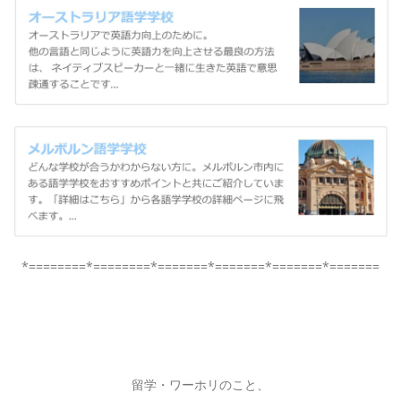
*========*========*=======*=======*=======*=======
留学・ワーホリのこと、